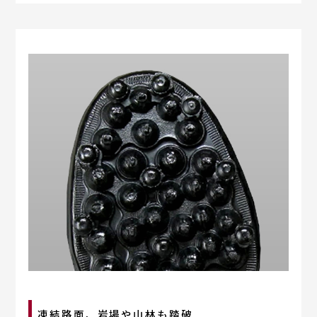
凍結路面、岩場や山林も踏破